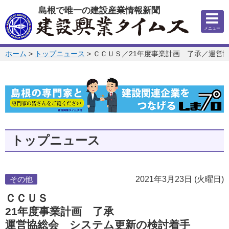
このページの本文へ
島根で唯一の建設産業情報新聞
メニュー
このページの位置:
ホーム
>
トップニュース
>
ＣＣＵＳ／21年度事業計画 了承／運営
トップニュース
その他
2021年3月23日 (火曜日)
ＣＣＵＳ
21年度事業計画 了承
運営協総会 システム更新の検討着手