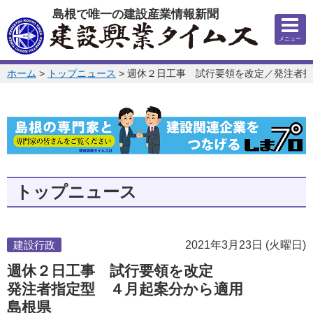
このページの本文へ
島根で唯一の建設産業情報新聞
メニュー
このページの位置:
ホーム
>
トップニュース
>
週休２日工事 試行要領を改定／発注者指
トップニュース
建設行政
2021年3月23日 (火曜日)
週休２日工事 試行要領を改定
発注者指定型 ４月起案分から適用
島根県