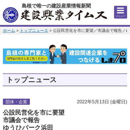
このページの本文へ
島根で唯一の建設産業情報新聞
メニュー
このページの位置:
ホーム
>
トップニュース
>
公設民営化を市に要望／市議会で報告／ゆ
トップニュース
団体・企業
2022年5月13日 (金曜日)
公設民営化を市に要望
市議会で報告
ゆうひパーク浜田