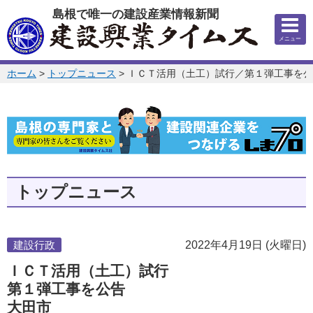
このページの本文へ
島根で唯一の建設産業情報新聞
メニュー
このページの位置:
ホーム
>
トップニュース
>
ＩＣＴ活用（土工）試行／第１弾工事を公
トップニュース
建設行政
2022年4月19日 (火曜日)
ＩＣＴ活用（土工）試行
第１弾工事を公告
大田市