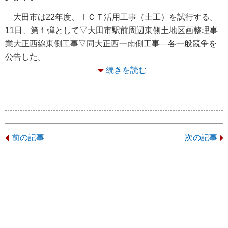
大田市は22年度、ＩＣＴ活用工事（土工）を試行する。
11日、第１弾として▽大田市駅前周辺東側土地区画整理事
業大正西線東側工事▽同大正西一南側工事―各一般競争を
公告した。
続きを読む
前の記事
次の記事