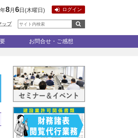
8
6
ログイン
6年
月
日
(
木曜日
)
サ
マップ
イ
ト
内
検
要
お問合せ・ご感想
索: