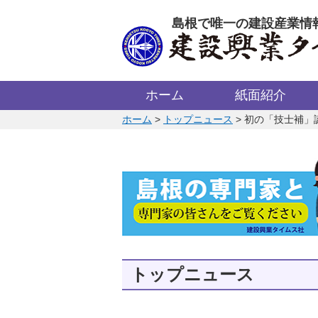
このページの本文へ
島根で唯一の建設産業情
ホーム
紙面紹介
このページの位置:
ホーム
>
トップニュース
>
初の「技士補」
トップニュース