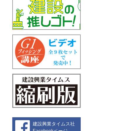
建設興業タイムス社
Facebookページ