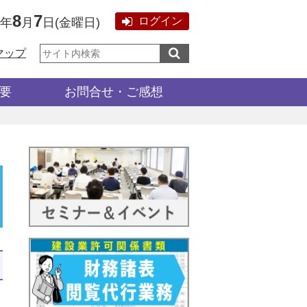
8
7
ログイン
6年
月
日
(
金曜日
)
サ
マップ
イ
ト
内
検
要
お問合せ・ご感想
索: