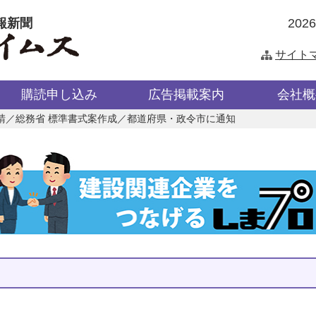
報新聞
202
サイト
購読申し込み
広告掲載案内
会社概
請／総務省 標準書式案作成／都道府県・政令市に通知