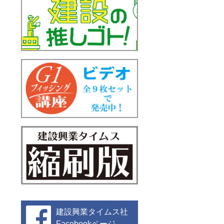
建設興業タイムス社
Facebookページ