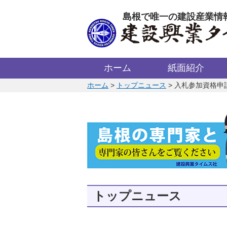
このページの本文へ
島根で唯一の建設産業情
ホーム
紙面紹介
このページの位置:
ホーム
>
トップニュース
>
入札参加資格申
トップニュース