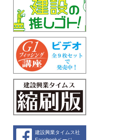
建設興業タイムス社
Facebookページ