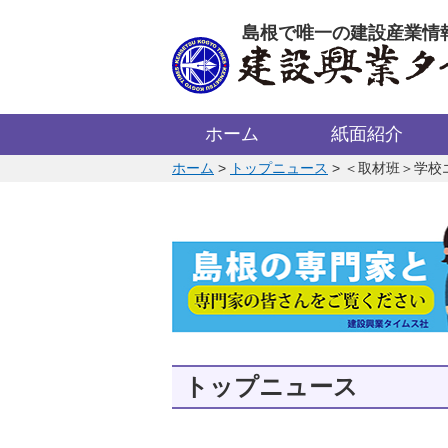
このページの本文へ
島根で唯一の建設産業情
ホーム
紙面紹介
このページの位置:
ホーム
>
トップニュース
>
＜取材班＞学校
トップニュース