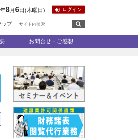
8
6
ログイン
6年
月
日
(
木曜日
)
サ
マップ
イ
ト
内
検
要
お問合せ・ご感想
索: