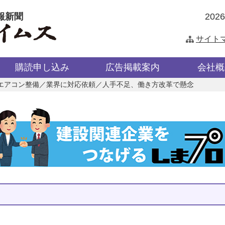
報新聞
202
サイト
購読申し込み
広告掲載案内
会社概
エアコン整備／業界に対応依頼／人手不足、働き方改革で懸念