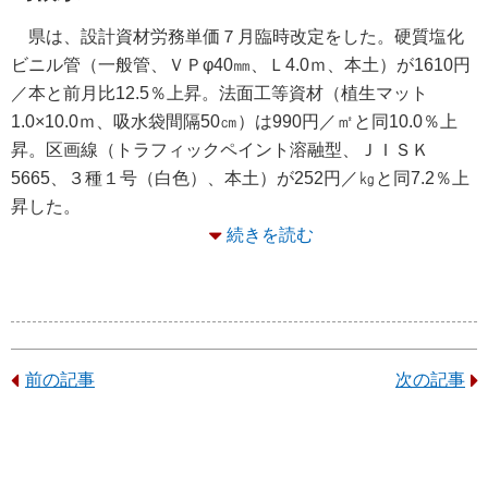
県は、設計資材労務単価７月臨時改定をした。硬質塩化
ビニル管（一般管、ＶＰφ40㎜、Ｌ4.0ｍ、本土）が1610円
／本と前月比12.5％上昇。法面工等資材（植生マット
1.0×10.0ｍ、吸水袋間隔50㎝）は990円／㎡と同10.0％上
昇。区画線（トラフィックペイント溶融型、ＪＩＳＫ
5665、３種１号（白色）、本土）が252円／㎏と同7.2％上
昇した。
続きを読む
前の記事
次の記事