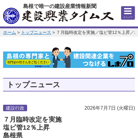
このページの本文へ
島根で唯一の建設産業情報新聞
メニュー
このページの位置:
ホーム
>
トップニュース
>
７月臨時改定を実施／塩ビ管12％上昇／
トップニュース
建設行政
2026年7月7日 (火曜日)
７月臨時改定を実施
塩ビ管12％上昇
島根県