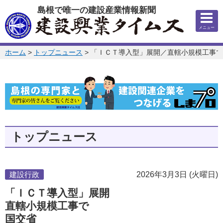
このページの本文へ
島根で唯一の建設産業情報新聞
メニュー
このページの位置:
ホーム
>
トップニュース
>
「ＩＣＴ導入型」展開／直轄小規模工事で
トップニュース
建設行政
2026年3月3日 (火曜日)
「ＩＣＴ導入型」展開
直轄小規模工事で
国交省