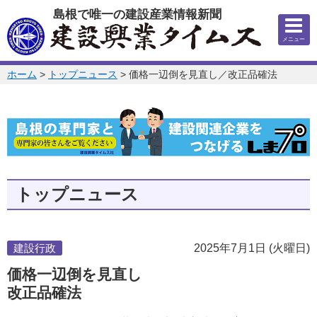
このページの本文へ
島根で唯一の建設産業情報新聞
メニュー
このページの位置:
ホーム
>
トップニュース
>
価格一辺倒を見直し／改正品確法
トップニュース
建設行政
2025年7月1日 (火曜日)
価格一辺倒を見直し
改正品確法