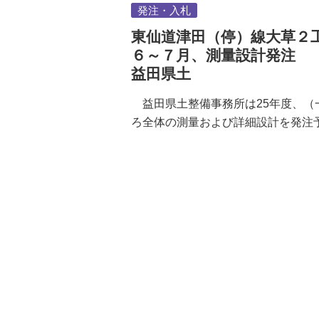
発注・入札
東仙道津田（停）線大草２
６～７月、測量設計発注
益田県土
益田県土整備事務所は25年度、
ろ全体の測量および詳細設計を発注