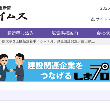
報新聞
202
サイト
購読申し込み
広告掲載案内
会社概
）線大草２工区新規着手／６～７月、測量設計発注／益田県土