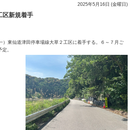
2025年5月16日 (金曜日)
工区新規着手
（一）東仙道津田停車場線大草２工区に着手する。６～７月ご
予定。