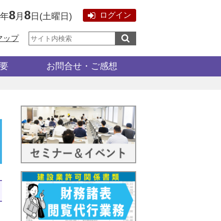
8
8
ログイン
6年
月
日
(
土曜日
)
サ
マップ
イ
ト
内
検
要
お問合せ・ご感想
索: