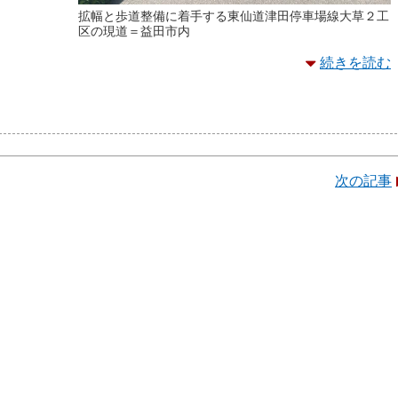
拡幅と歩道整備に着手する東仙道津田停車場線大草２工
区の現道＝益田市内
続きを読む
次の記事