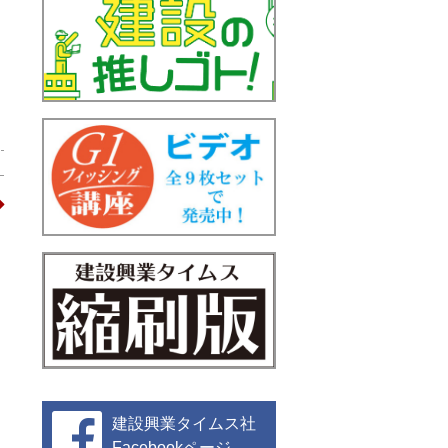
建設興業タイムス社
Facebookページ