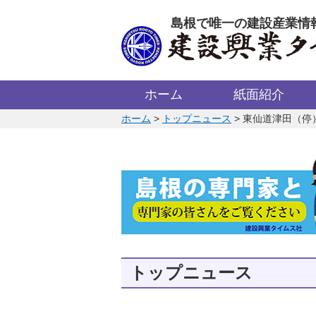
このページの本文へ
島根で唯一の建設産業情
ホーム
紙面紹介
このページの位置:
ホーム
>
トップニュース
>
東仙道津田（停
トップニュース