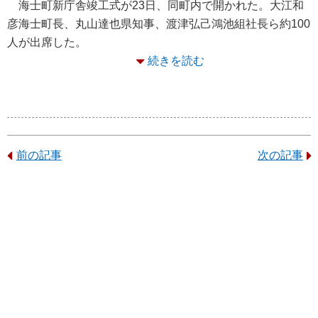
海士町新庁舎竣工式が23日、同町内で開かれた。大江和
彦海士町長、丸山達也県知事、渡津弘己鴻池組社長ら約100
人が出席した。
続きを読む
前の記事
次の記事