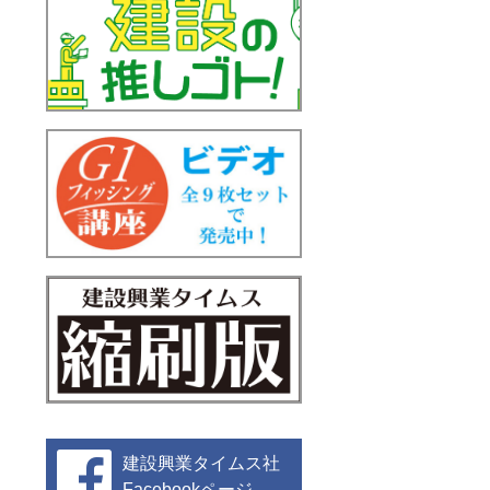
建設興業タイムス社
Facebookページ