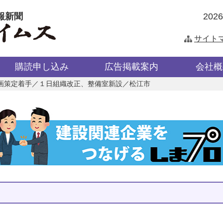
報新聞
202
サイト
購読申し込み
広告掲載案内
会社概
画策定着手／１日組織改正、整備室新設／松江市