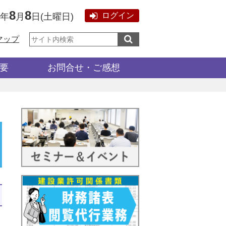
8
8
ログイン
6年
月
日
(
土曜日
)
サ
マップ
イ
ト
内
検
要
お問合せ・ご感想
索: