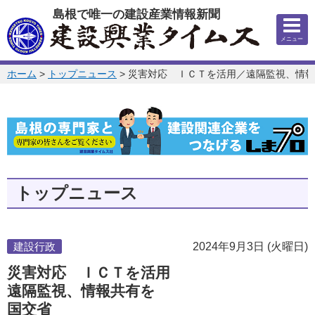
このページの本文へ
島根で唯一の建設産業情報新聞
メニュー
このページの位置:
ホーム
>
トップニュース
>
災害対応 ＩＣＴを活用／遠隔監視、情報
トップニュース
建設行政
2024年9月3日 (火曜日)
災害対応 ＩＣＴを活用
遠隔監視、情報共有を
国交省