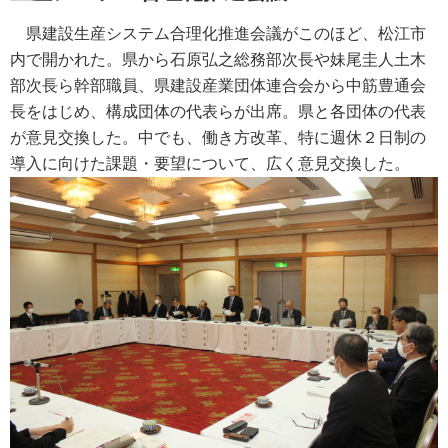
県建設生産システム合理化推進会議がこのほど、松江市
内で開かれた。県から石原弘之総務部次長や妹尾圭人土木
部次長ら幹部職員、県建設産業団体連合会から中筋豊通会
長をはじめ、構成団体の代表らが出席。県と各団体の代表
が意見交換した。中でも、働き方改革、特に週休２日制の
導入に向けた課題・要望について、広く意見交換した。