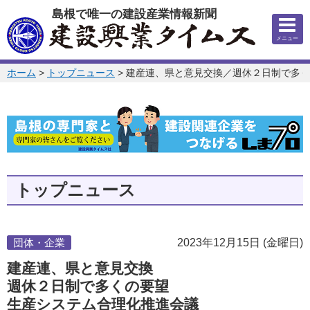
このページの本文へ
島根で唯一の建設産業情報新聞
メニュー
このページの位置:
ホーム
>
トップニュース
>
建産連、県と意見交換／週休２日制で多く
トップニュース
団体・企業
2023年12月15日 (金曜日)
建産連、県と意見交換
週休２日制で多くの要望
生産システム合理化推進会議