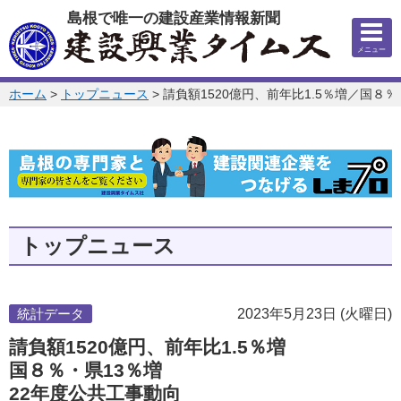
このページの本文へ
島根で唯一の建設産業情報新聞
メニュー
このページの位置:
ホーム
>
トップニュース
>
請負額1520億円、前年比1.5％増／国８
トップニュース
統計データ
2023年5月23日 (火曜日)
請負額1520億円、前年比1.5％増
国８％・県13％増
22年度公共工事動向