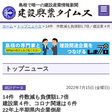
このページの本文へ
島根で唯一の建設産業情報新聞
メニュー
このページの位置:
ホーム
>
トップニュース
>
14件 件数減も負債額1.7倍／建設業４
トップニュース
統計データ
2022年7月15日 (金曜日)
14件 件数減も負債額1.7倍
建設業４件、コロナ関連は６件
22年上半期県内企業倒産