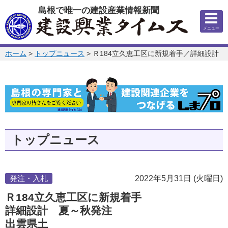
このページの本文へ
島根で唯一の建設産業情報新聞
メニュー
このページの位置:
ホーム
>
トップニュース
>
Ｒ184立久恵工区に新規着手／詳細設計
トップニュース
発注・入札
2022年5月31日 (火曜日)
Ｒ184立久恵工区に新規着手
詳細設計 夏～秋発注
出雲県土