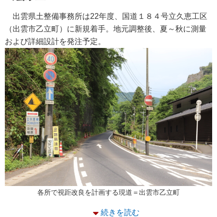
出雲県土整備事務所は22年度、国道１８４号立久恵工区
（出雲市乙立町）に新規着手。地元調整後、夏～秋に測量
および詳細設計を発注予定。
各所で視距改良を計画する現道＝出雲市乙立町
続きを読む