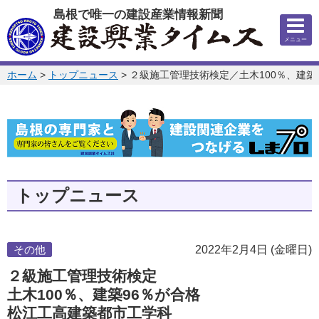
このページの本文へ
島根で唯一の建設産業情報新聞
メニュー
このページの位置:
ホーム
>
トップニュース
>
２級施工管理技術検定／土木100％、建築
トップニュース
その他
2022年2月4日 (金曜日)
２級施工管理技術検定
土木100％、建築96％が合格
松江工高建築都市工学科