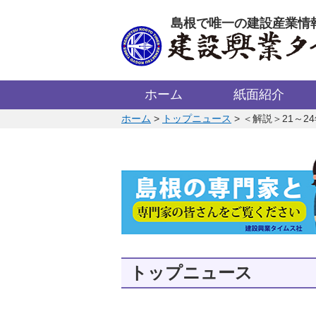
このページの本文へ
島根で唯一の建設産業情
ホーム
紙面紹介
このページの位置:
ホーム
>
トップニュース
>
＜解説＞21～2
トップニュース