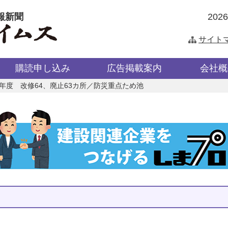
報新聞
202
サイト
購読申し込み
広告掲載案内
会社概
4年度 改修64、廃止63カ所／防災重点ため池