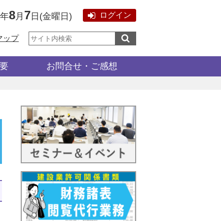
8
7
ログイン
6年
月
日
(
金曜日
)
サ
マップ
イ
ト
内
検
要
お問合せ・ご感想
索: