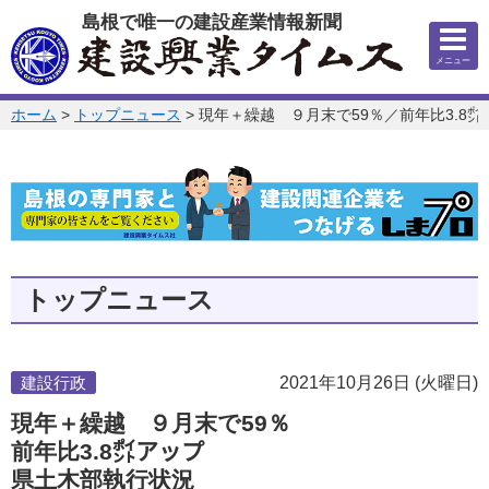
このページの本文へ
島根で唯一の建設産業情報新聞
メニュー
このページの位置:
ホーム
>
トップニュース
>
現年＋繰越 ９月末で59％／前年比3.8
トップニュース
建設行政
2021年10月26日 (火曜日)
現年＋繰越 ９月末で59％
前年比3.8㌽アップ
県土木部執行状況