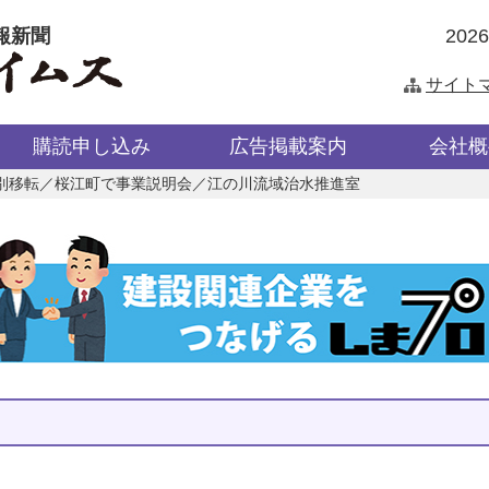
報新聞
202
サイト
購読申し込み
広告掲載案内
会社概
別移転／桜江町で事業説明会／江の川流域治水推進室