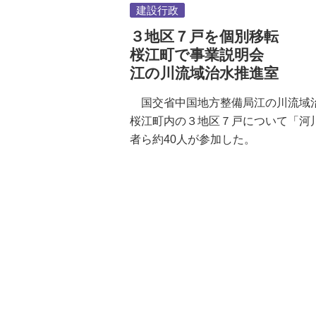
建設行政
３地区７戸を個別移転
桜江町で事業説明会
江の川流域治水推進室
国交省中国地方整備局江の川流域
桜江町内の３地区７戸について「河
者ら約40人が参加した。