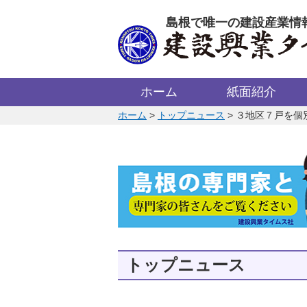
このページの本文へ
島根で唯一の建設産業情
ホーム
紙面紹介
このページの位置:
ホーム
>
トップニュース
>
３地区７戸を個
トップニュース