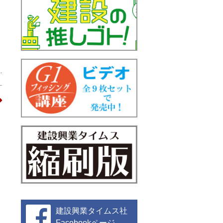
建設興業タイムス社
Facebookページ