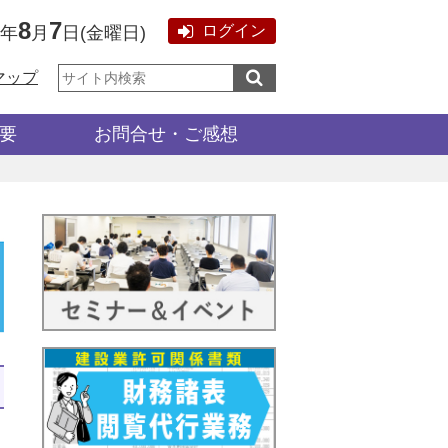
8
7
ログイン
6年
月
日
(
金曜日
)
サ
マップ
イ
ト
内
検
要
お問合せ・ご感想
索: