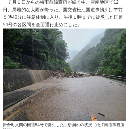
７月６日からの梅雨前線豪雨が続く中、雲南地区で12
日、局地的な大雨が降った。国交省松江国道事務所は午前
５時40分に注意体制に入り、午後１時までに被災した国道
54号の各区間を全面通行止めにした。
掛合町入間の国道54号で発生した土砂崩れの状況（松江国道事務所