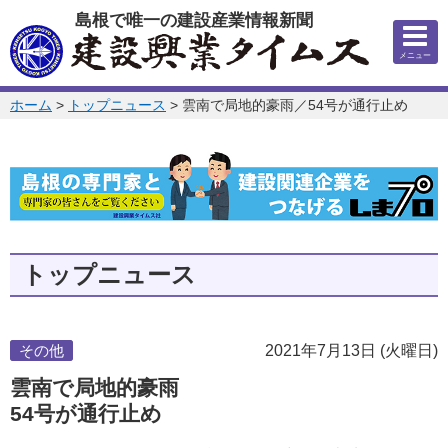
このページの本文へ
島根で唯一の建設産業情報新聞
メニュー
このページの位置:
ホーム
>
トップニュース
>
雲南で局地的豪雨／54号が通行止め
トップニュース
その他
2021年7月13日 (火曜日)
雲南で局地的豪雨
54号が通行止め