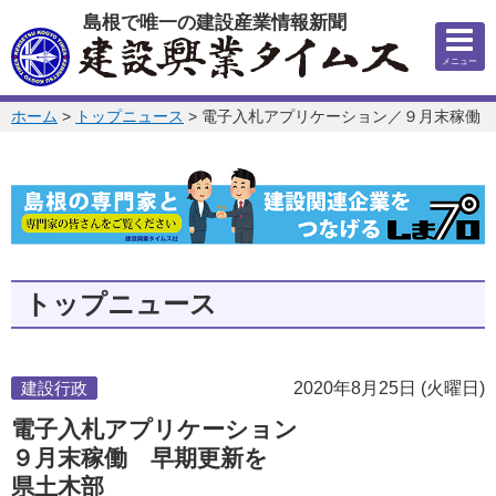
このページの本文へ
島根で唯一の建設産業情報新聞
メニュー
このページの位置:
ホーム
>
トップニュース
>
電子入札アプリケーション／９月末稼働 
トップニュース
建設行政
2020年8月25日 (火曜日)
電子入札アプリケーション
９月末稼働 早期更新を
県土木部