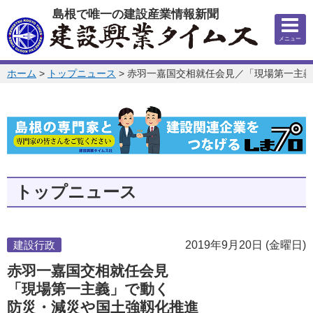
このページの本文へ
島根で唯一の建設産業情報新聞
メニュー
このページの位置:
ホーム
>
トップニュース
>
赤羽一嘉国交相就任会見／「現場第一主義
トップニュース
建設行政
2019年9月20日 (金曜日)
赤羽一嘉国交相就任会見
「現場第一主義」で動く
防災・減災や国土強靱化推進