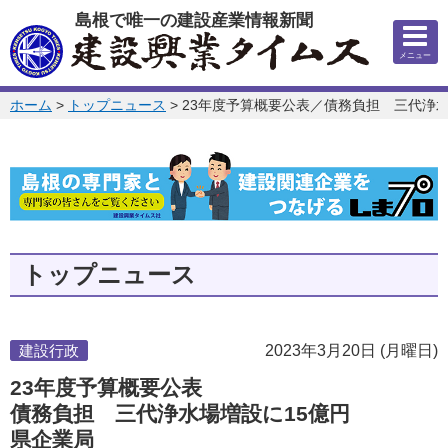
このページの本文へ
島根で唯一の建設産業情報新聞
メニュー
このページの位置:
ホーム
>
トップニュース
>
23年度予算概要公表／債務負担 三代浄水
トップニュース
建設行政
2023年3月20日 (月曜日)
23年度予算概要公表
債務負担 三代浄水場増設に15億円
県企業局