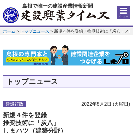
このページの本文へ
島根で唯一の建設産業情報新聞
メニュー
このページの位置:
ホーム
>
トップニュース
>
新規４件を登録／推奨技術に「炭八」／し
トップニュース
建設行政
2022年8月2日 (火曜日)
新規４件を登録
推奨技術に「炭八」
しまハツ（建築分野）