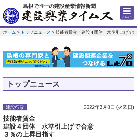
このページの本文へ
島根で唯一の建設産業情報新聞
メニュー
このページの位置:
ホーム
>
トップニュース
>
技能者賃金／建設４団体 水準引上げで合
トップニュース
建設行政
2022年3月8日 (火曜日)
技能者賃金
建設４団体 水準引上げで合意
３％の上昇目指す