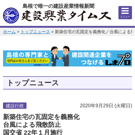
このページの本文へ
島根で唯一の建設産業情報新聞
メニュー
このページの位置:
ホーム
>
トップニュース
>
新築住宅の瓦固定を義務化／台風による飛
トップニュース
建設行政
2020年9月29日 (火曜日)
新築住宅の瓦固定を義務化
台風による飛散防止
国交省 22年１月施行