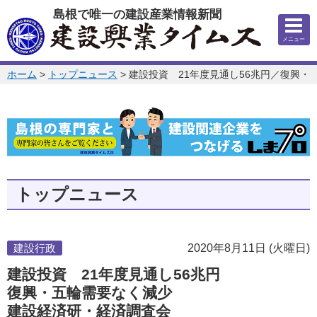
このページの本文へ
島根で唯一の建設産業情報新聞
メニュー
このページの位置:
ホーム
>
トップニュース
>
建設投資 21年度見通し56兆円／復興
トップニュース
建設行政
2020年8月11日 (火曜日)
建設投資 21年度見通し56兆円
復興・五輪需要なく減少
建設経済研・経済調査会