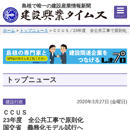
このページの本文へ
島根で唯一の建設産業情報新聞
メニュー
このページの位置:
ホーム
>
トップニュース
>
ＣＣＵＳ／23年度 全公共工事で原則化
トップニュース
建設行政
2020年3月27日 (金曜日)
ＣＣＵＳ
23年度 全公共工事で原則化
国交省 義務化モデル試行へ