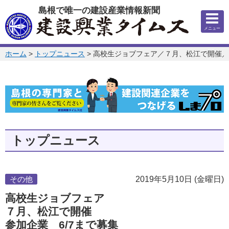
このページの本文へ
島根で唯一の建設産業情報新聞
メニュー
このページの位置:
ホーム
>
トップニュース
>
高校生ジョブフェア／７月、松江で開催／参
トップニュース
その他
2019年5月10日 (金曜日)
高校生ジョブフェア
７月、松江で開催
参加企業 6/7まで募集