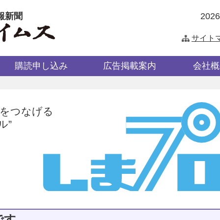
報新聞
202
サイト
購読申し込み
広告掲載案内
会社概
業をつなげる
ル”
です。