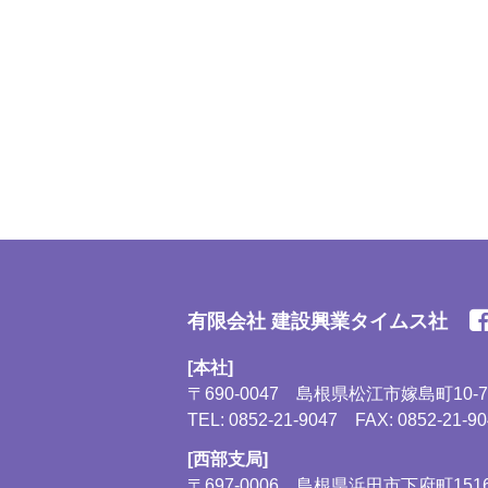
有限会社 建設興業タイムス社
[本社]
〒690-0047
島根県松江市嫁島町10-7
TEL:
0852-21-9047
FAX: 0852-21-9
[西部支局]
〒697-0006
島根県浜田市下府町1516