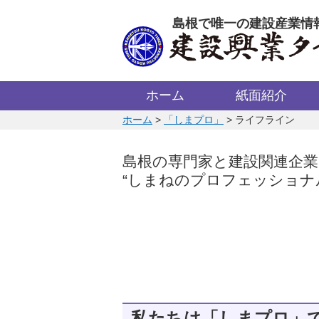
このページの本文へ
島根で唯一の建設産業情
ホーム
紙面紹介
このページの位置:
ホーム
>
「しまプロ」
>
ライフライン
島根の専門家と建設関連企
“しまねのプロフェッショナ
私たちは「しまプロ」