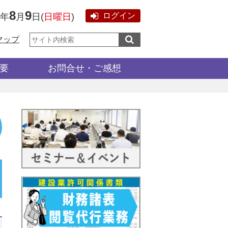
8
9
ログイン
6年
月
日
(
日曜日
)
サ
マップ
イ
ト
内
検
要
お問合せ・ご感想
索: