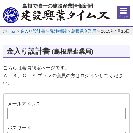
このページの本文へ
島根で唯一の建設産業情報新聞
メニュー
このページの位置:
ホーム
>
金入り設計書
>
発注機関
>
島根県企業局
>
2019年4月16日
金入り設計書
(島根県企業局)
こちらは会員限定ページです。
Ａ、Ｂ、Ｃ、Ｅ プランの会員の方はログインしてくださ
い。
ログイン
メールアドレス
パスワード: