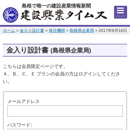
このページの本文へ
島根で唯一の建設産業情報新聞
メニュー
このページの位置:
ホーム
>
金入り設計書
>
発注機関
>
島根県企業局
>
2017年8月16日
金入り設計書
(島根県企業局)
こちらは会員限定ページです。
Ａ、Ｂ、Ｃ、Ｅ プランの会員の方はログインしてくださ
い。
ログイン
メールアドレス
パスワード: