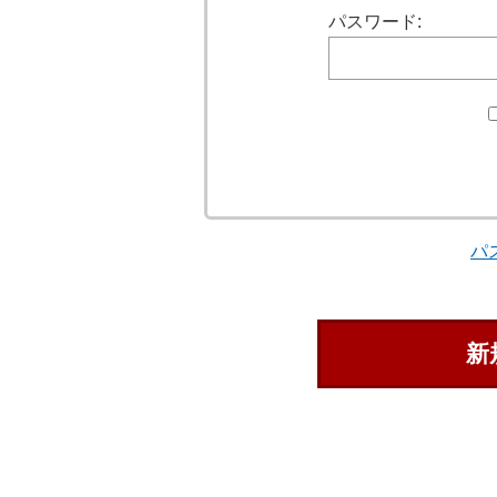
パスワード:
パ
新