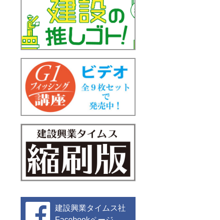
建設興業タイムス社
Facebookページ