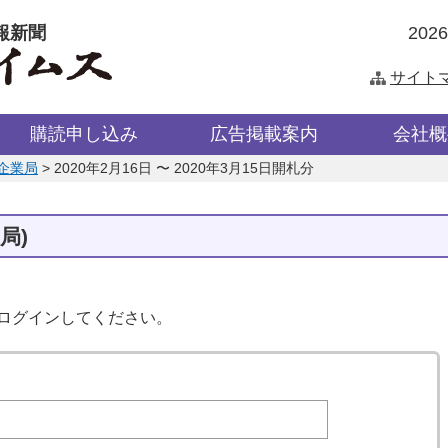
報新聞
202
サイト
購読申し込み
広告掲載案内
会社概
企業局
>
2020年2月16日 〜 2020年3月15日開札分
局)
はログインしてください。