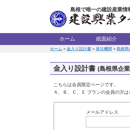
このページの本文へ
島根で唯一の建設産業情
ホーム
紙面紹介
このページの位置:
ホーム
>
金入り設計書
>
発注機関
>
島根県
金入り設計書
(島根県企業
こちらは会員限定ページです。
Ａ、Ｂ、Ｃ、Ｅ プランの会員の方
ログイン
メールアドレス