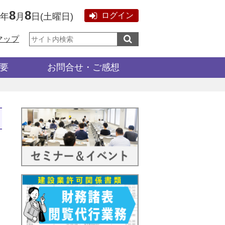
8
8
ログイン
6年
月
日
(
土曜日
)
サ
マップ
イ
ト
内
検
要
お問合せ・ご感想
索: