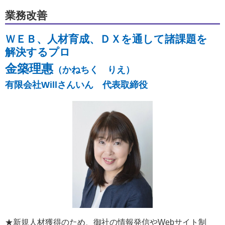
業務改善
ＷＥＢ、人材育成、ＤＸを通して諸課題を
解決するプロ
金築理惠
（かねちく りえ）
有限会社Willさんいん 代表取締役
★新規人材獲得のため、御社の情報発信やWebサイト制