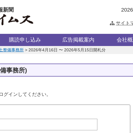
報新聞
202
サイト
購読申し込み
広告掲載案内
会社概
土整備事務所
>
2026年4月16日 〜 2026年5月15日開札分
備事務所)
はログインしてください。