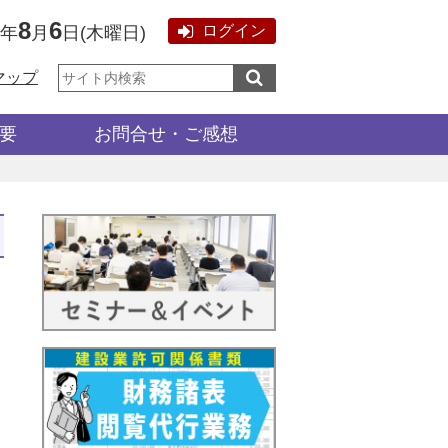
8
6
ログイン
6年
月
日
(
木曜日
)
サ
マップ
イ
ト
内
検
要
お問合せ・ご感想
索: