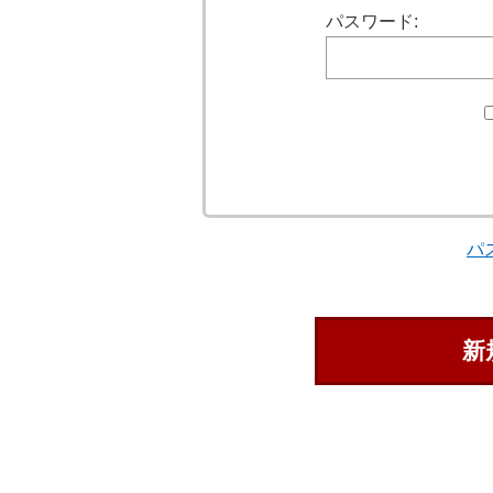
パスワード:
パ
新