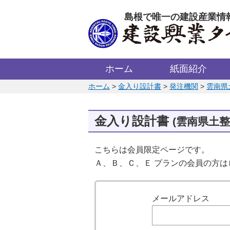
このページの本文へ
島根で唯一の建設産業情
ホーム
紙面紹介
このページの位置:
ホーム
>
金入り設計書
>
発注機関
>
雲南県
金入り設計書
(雲南県土整
こちらは会員限定ページです。
Ａ、Ｂ、Ｃ、Ｅ プランの会員の方
ログイン
メールアドレス