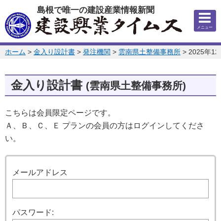
このページの本文へ
島根で唯一の建設産業情報新聞
メニュー
このページの位置:
ホーム
>
金入り設計書
>
発注機関
>
雲南県土整備事務所
>
2025年1
金入り設計書
(雲南県土整備事務所)
こちらは会員限定ページです。
Ａ、Ｂ、Ｃ、Ｅ プランの会員の方はログインしてくださ
い。
ログイン
メールアドレス
パスワード: