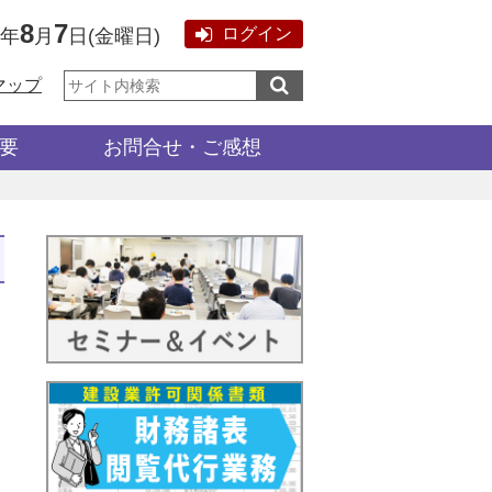
8
7
ログイン
6年
月
日
(
金曜日
)
サ
マップ
イ
ト
内
検
要
お問合せ・ご感想
索: