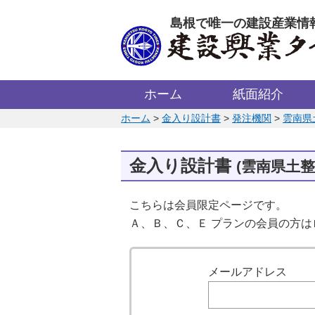
このページの本文へ
島根で唯一の建設産業情
ホーム
紙面紹介
このページの位置:
ホーム
>
金入り設計書
>
発注機関
>
雲南県
金入り設計書
(雲南県土整
こちらは会員限定ページです。
Ａ、Ｂ、Ｃ、Ｅ プランの会員の方
ログイン
メールアドレス