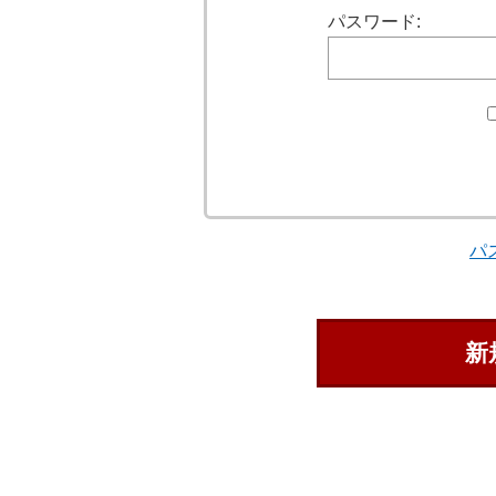
パスワード:
パ
新