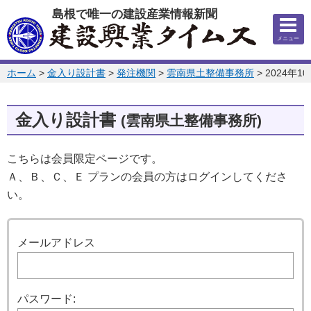
このページの本文へ
島根で唯一の建設産業情報新聞
メニュー
このページの位置:
ホーム
>
金入り設計書
>
発注機関
>
雲南県土整備事務所
>
2024年1
金入り設計書
(雲南県土整備事務所)
こちらは会員限定ページです。
Ａ、Ｂ、Ｃ、Ｅ プランの会員の方はログインしてくださ
い。
ログイン
メールアドレス
パスワード: