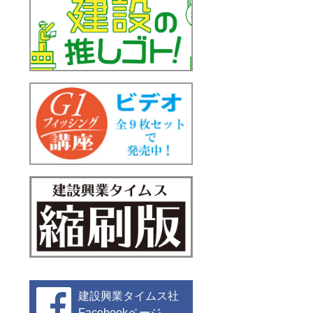
建設興業タイムス社
Facebookページ