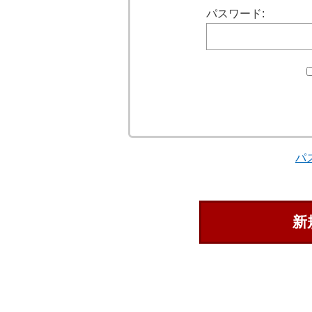
パスワード:
パ
新