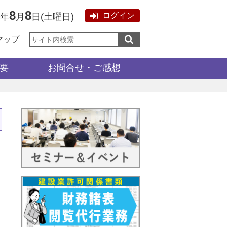
8
8
ログイン
6年
月
日
(
土曜日
)
サ
マップ
イ
ト
内
検
要
お問合せ・ご感想
索: