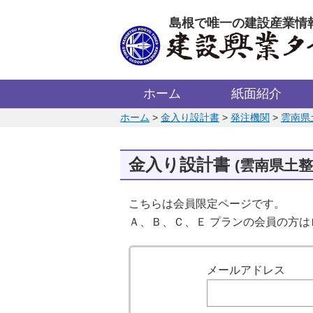
このページの本文へ
島根で唯一の建設産業情
ホーム
紙面紹介
このページの位置:
ホーム
>
金入り設計書
>
発注機関
>
雲南県
金入り設計書
(雲南県土整
こちらは会員限定ページです。
Ａ、Ｂ、Ｃ、Ｅ プランの会員の方
ログイン
メールアドレス