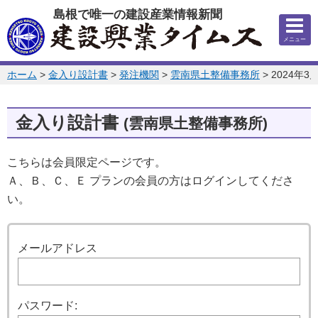
このページの本文へ
島根で唯一の建設産業情報新聞
メニュー
このページの位置:
ホーム
>
金入り設計書
>
発注機関
>
雲南県土整備事務所
>
2024年3
金入り設計書
(雲南県土整備事務所)
こちらは会員限定ページです。
Ａ、Ｂ、Ｃ、Ｅ プランの会員の方はログインしてくださ
い。
ログイン
メールアドレス
パスワード: