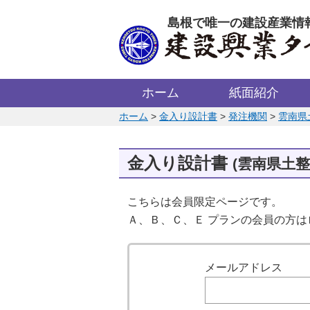
このページの本文へ
島根で唯一の建設産業情
ホーム
紙面紹介
このページの位置:
ホーム
>
金入り設計書
>
発注機関
>
雲南県
金入り設計書
(雲南県土整
こちらは会員限定ページです。
Ａ、Ｂ、Ｃ、Ｅ プランの会員の方
ログイン
メールアドレス