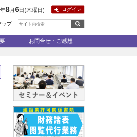
8
6
ログイン
6年
月
日
(
木曜日
)
サ
マップ
イ
ト
内
検
要
お問合せ・ご感想
索: