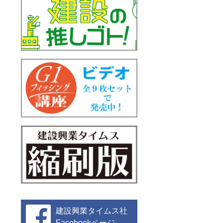
建設興業タイムス社
Facebookページ