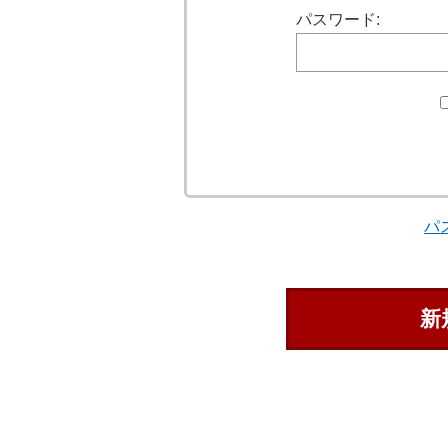
パスワード:
パ
新