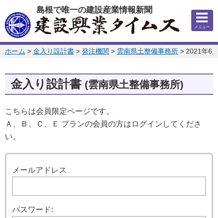
このページの本文へ
島根で唯一の建設産業情報新聞
メニュー
このページの位置:
ホーム
>
金入り設計書
>
発注機関
>
雲南県土整備事務所
>
2021年6
金入り設計書
(雲南県土整備事務所)
こちらは会員限定ページです。
Ａ、Ｂ、Ｃ、Ｅ プランの会員の方はログインしてくださ
い。
ログイン
メールアドレス
パスワード: