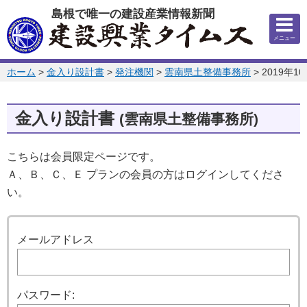
このページの本文へ
島根で唯一の建設産業情報新聞
メニュー
このページの位置:
ホーム
>
金入り設計書
>
発注機関
>
雲南県土整備事務所
>
2019年1
金入り設計書
(雲南県土整備事務所)
こちらは会員限定ページです。
Ａ、Ｂ、Ｃ、Ｅ プランの会員の方はログインしてくださ
い。
ログイン
メールアドレス
パスワード: