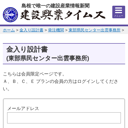
このページの本文へ
島根で唯一の建設産業情報新聞
メニュー
このページの位置:
ホーム
>
金入り設計書
>
発注機関
>
東部県民センター出雲事務所
>
2
金入り設計書
(東部県民センター出雲事務所)
こちらは会員限定ページです。
Ａ、Ｂ、Ｃ、Ｅ プランの会員の方はログインしてくださ
い。
ログイン
メールアドレス