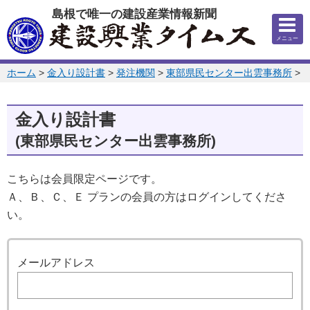
このページの本文へ
島根で唯一の建設産業情報新聞
メニュー
このページの位置:
ホーム
>
金入り設計書
>
発注機関
>
東部県民センター出雲事務所
>
2
金入り設計書
(東部県民センター出雲事務所)
こちらは会員限定ページです。
Ａ、Ｂ、Ｃ、Ｅ プランの会員の方はログインしてくださ
い。
ログイン
メールアドレス