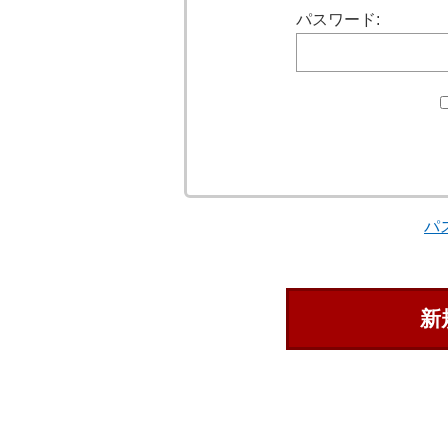
パスワード:
パ
新