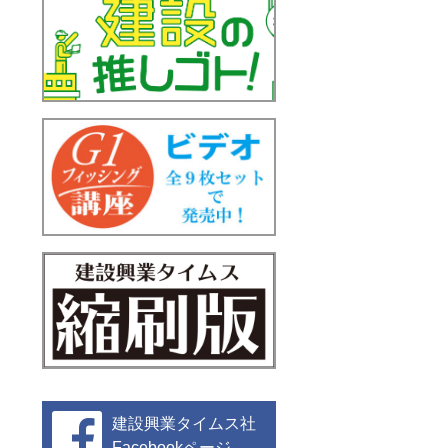
建設興業タイムス社
Facebookページ