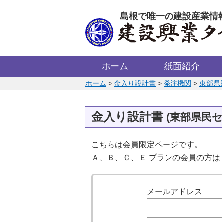
このページの本文へ
島根で唯一の建設産業情
ホーム
紙面紹介
このページの位置:
ホーム
>
金入り設計書
>
発注機関
>
東部県
金入り設計書
(東部県民セ
こちらは会員限定ページです。
Ａ、Ｂ、Ｃ、Ｅ プランの会員の方
ログイン
メールアドレス