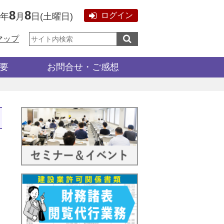
8
8
ログイン
6年
月
日
(
土曜日
)
サ
マップ
イ
ト
内
検
要
お問合せ・ご感想
索: