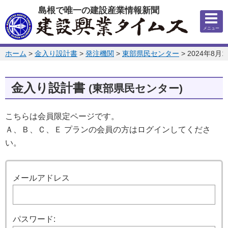
このページの本文へ
島根で唯一の建設産業情報新聞
メニュー
このページの位置:
ホーム
>
金入り設計書
>
発注機関
>
東部県民センター
>
2024年8月1
金入り設計書
(東部県民センター)
こちらは会員限定ページです。
Ａ、Ｂ、Ｃ、Ｅ プランの会員の方はログインしてくださ
い。
ログイン
メールアドレス
パスワード: